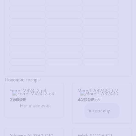
Похожие товары
Ferret V42412 c4
Moretti A82430 C2
2500₽
4200₽
Нет в наличии
в корзину
Nikitana NI2862 C10
Eslek P11126 C2