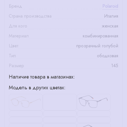
Бренд
Polaroid
Страна производства
Италия
Для кого
женская
Материал
комбинированная
Цвет
прозрачный голубой
Тип
ободковая
Размер
145
Наличие товара в магазинах:
Модель в других цветах: