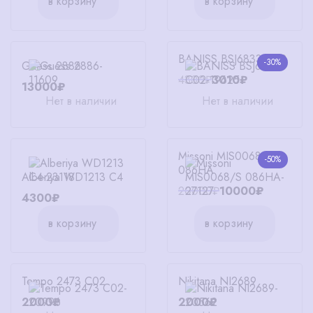
в корзину
в корзину
BANISS BSJ6833 C02
-30%
Guess 2886
4300₽
3010₽
13000₽
Нет в наличии
Нет в наличии
Missoni MIS0068/S
-50%
086HA
Alberiya WD1213 C4
20000₽
10000₽
4300₽
в корзину
в корзину
Tempo 2473 C02
Nikitana NI2689
2000₽
2000₽