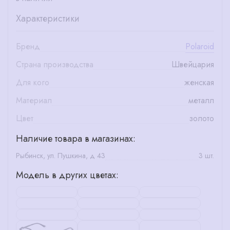
Характеристики
Бренд
Polaroid
Страна производства
Швейцария
Для кого
женская
Материал
металл
Цвет
золото
Наличие товара в магазинах:
Рыбинск, ул. Пушкина, д 43
3 шт.
Модель в других цветах: