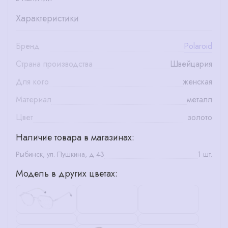
Характеристики
Бренд
Polaroid
Страна производства
Швейцария
Для кого
женская
Материал
металл
Цвет
золото
Наличие товара в магазинах:
Рыбинск, ул. Пушкина, д 43
1 шт.
Модель в других цветах: