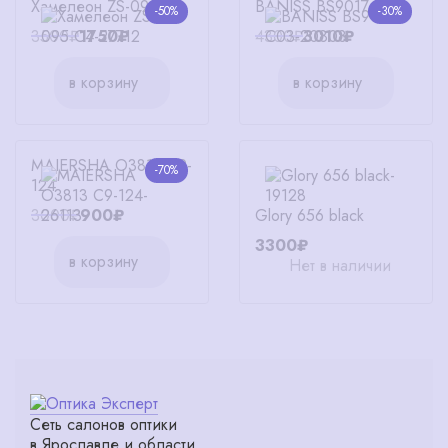
Хамелеон ZS-095 C4
BANISS BS9017 C03
-50%
-30%
3500₽
1750₽
4300₽
3010₽
в корзину
в корзину
MAIERSHA O3813 C9-
-70%
124
Glory 656 black
3000₽
900₽
3300₽
в корзину
Нет в наличии
Сеть салонов оптики
в Ярославле и области